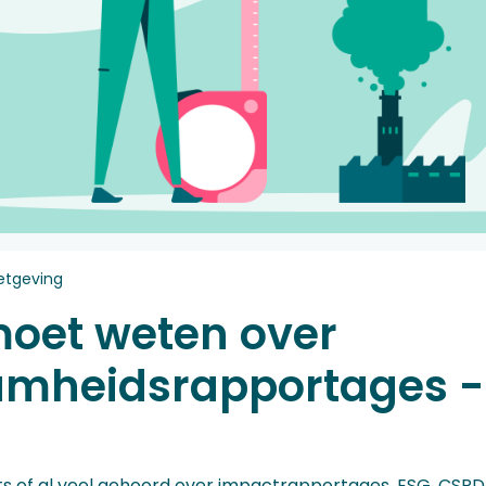
tgeving
moet weten over
mheidsrapportages - 
iets of al veel gehoord over impactrapportages, ESG, CSR