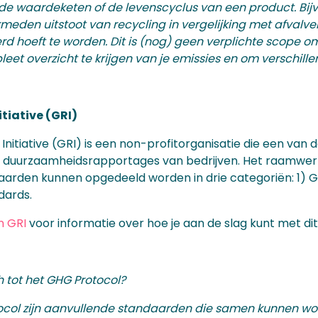
de waardeketen of de levenscyclus van een product. Bijv
meden uitstoot van recycling in vergelijking met afval
d hoeft te worden. Dit is (nog) geen verplichte scope om
t overzicht te krijgen van je emissies en om verschillen
itiative (GRI)
 Initiative (GRI) is een non-profitorganisatie die een v
r duurzaamheidsrapportages van bedrijven. Het raamwer
daarden kunnen opgedeeld worden in drie categoriën: 1) G
ndards.
n GRI
voor informatie over hoe je aan de slag kunt met d
h tot het GHG Protocol?
ocol zijn aanvullende standaarden die samen kunnen wo