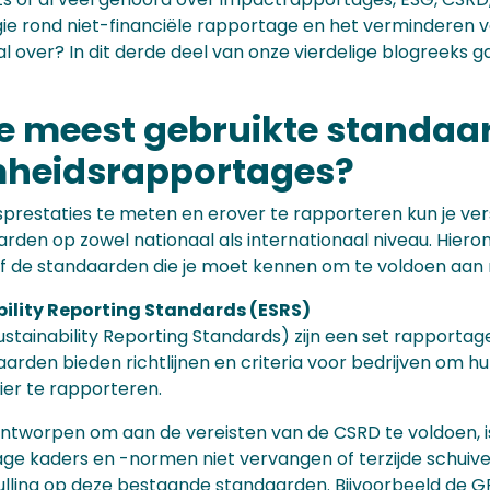
e rond niet-financiële rapportage en het verminderen v
al over? In dit derde deel van onze vierdelige blogreeks 
de meest gebruikte standaa
heidsrapportages?
restaties te meten en erover te rapporteren kun je versc
arden op zowel nationaal als internationaal niveau. Hier
f de standaarden die je moet kennen om te voldoen aan 
ility Reporting Standards (ESRS)
stainability Reporting Standards) zijn een set rapportage
arden bieden richtlijnen en criteria voor bedrijven om 
ier te rapporteren.
 ontworpen om aan de vereisten van de CSRD te voldoen, 
ge kaders en -normen niet vervangen of terzijde schuiven
lling op deze bestaande standaarden. Bijvoorbeeld de G