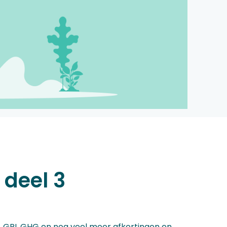
deel 3
D, GRI, GHG en nog veel meer afkortingen en