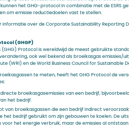
n kunnen het GHG-protocol in combinatie met de ESRS g
en om emissie reductiedoelen vast te stellen.
informatie over de Corporate Sustainability Reporting Di
otocol (GHGP)
 (GHG) Protocol is wereldwijd de meest gebruikte stand
verandering, ook wel bekend als broeikasgas emissies/ui
tute (WRI) en de World Business Council for Sustainabl
roeikasgassen te meten, heeft het GHG Protocol de versc
es:
de directe broeikasgasemissies van een bedrijf, bijvoorbe
van het bedrijf.
ot van broeikasgassen die een bedrijf indirect veroorzaak
e het bedrijf gebruikt om zijn gebouwen te koelen. De uits
s voor het energie verbruik, maar de emissies al ontstaan z