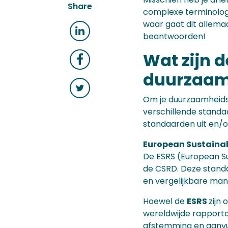
Share
complexe terminologi
waar gaat dit allema
beantwoorden!
Wat zijn 
duurzaam
Om je duurzaamheidsp
verschillende standa
standaarden uit en/o
European Sustainab
De ESRS (European Su
de CSRD. Deze standa
en vergelijkbare man
Hoewel de
ESRS
zijn
wereldwijde rapporta
afstemming en aanvu