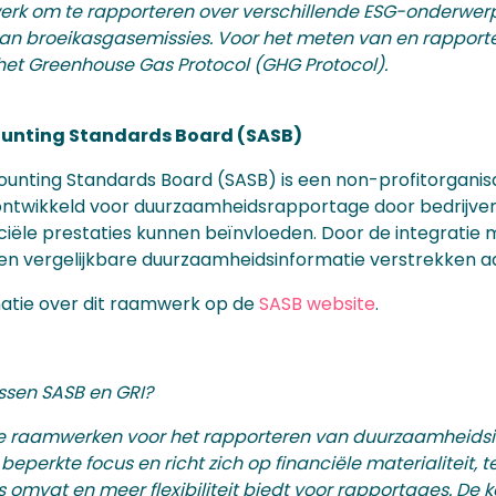
rk om te rapporteren over verschillende ESG-onderwerpen
an broeikasgasemissies. Voor het meten van en rapporte
et Greenhouse Gas Protocol (GHG Protocol).
ounting Standards Board (SASB)
counting Standards Board (SASB) is een non-profitorgani
ntwikkeld voor duurzaamheidsrapportage door bedrijven.
ciële prestaties kunnen beïnvloeden. Door de integratie m
n vergelijkbare duurzaamheidsinformatie verstrekken aa
matie over dit raamwerk op de
SASB website
.
ussen SASB en GRI?
de raamwerken voor het rapporteren van duurzaamheidsinf
eperkte focus en richt zich op financiële materialiteit,
s omvat en meer flexibiliteit biedt voor rapportages. De